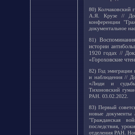
80) Колчаковский 
А.Я. Крузе // До
конференции "Гра
документальное нас
Воспоминания
81)
истории антиболь
1920 годах // До
«Гороховские чтен
82) Год эмиграции
и наблюдения // 
«Люди и судьбы
Тихоновский гума
РАН. 03.02.2022.
83) Первый советс
новые документы 
"
Гражданская во
последствия, урок
отделения РАН. Нов