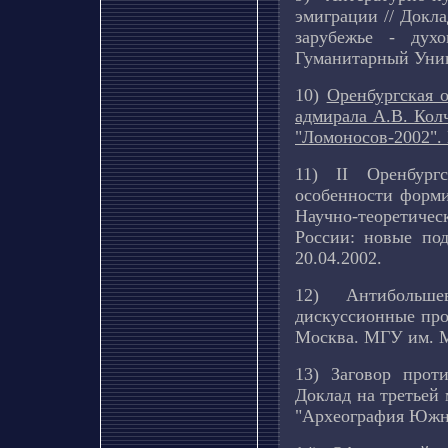
эмиграции // Докл
зарубежье - дух
Гуманитарный Унив
10)
Оренбургская 
адмирала А.В. Кол
"Ломоносов-2002".
11)
II
Оренбургск
особенности форми
Научно-теоретиче
России: новые под
20.04.2002.
12) Антибольшев
дискуссионные про
Москва. МГУ им. М
13)
Заговор прот
Доклад на третьей
"
Археография Южн