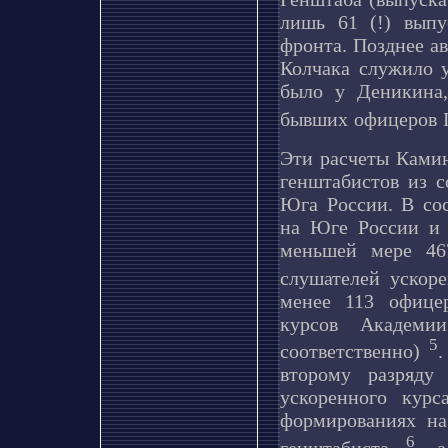
лишь 61 (!) выпу
фронта. Позднее ав
Колчака служило 
было у Деникина
бывших офицеров 
Эти расчеты Камин
генштабистов из с
Юга России. В со
на Юге России и 
меньшей мере 46
слушателей ускор
менее 113 офице
курсов Академи
5
соответственно)
.
второму разряду
ускоренного кур
формированиях на
6
генштабиста
, 