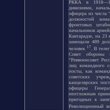
РККА в 1918—19
дивизиями, нача
офицера из числа 
должностей ком
фронтовых штаб
начальников армей
Кавтарадзе, на 23
замещали 489 дол
17
человек
. В теле
Совет обороны и
“Реввоенсовет Рес
лиц командного с
посты, как коман
советских учре
канцелярских пос
офицеры Генера
неотложным приня
пригодных к заня
Революционный в