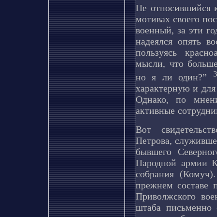
Не относившийся к
мотивах своего по
военный, за эти 
надеялся опять во
пользуясь красн
мысли, что больше
но я ли один?”
характерную и для
Однако, по мнен
активные сотрудник
Вот свидетельст
Петрова, служившег
бывшего Северног
Народной армии К
собрания (Комуч)
прежнем составе 
Приволжского вое
штаба письменно 