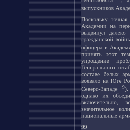
выпускников Акад
Поскольку точная
Академии на пери
выдвинул далеко
гражданской войны
офицера в Академи
принять этот тез
упрощение проб
Генерального шта
составе белых а
воевало на Юге Р
9
Северо-Западе
)
однако их объед
включительно, 
значительное кол
национальные арми
99