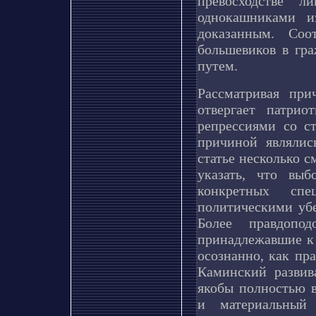
превосходстве “
однокашниками и
доказанным. Соо
большевиков в гр
путем.
Рассматривая пр
отвергает патрио
репрессиями со с
причиной являлис
статье несколько 
указать, что вы
конкретных спе
политическими убе
Более правдопод
принадлежавшие к 
осознанно, как пр
Каминский развив
якобы полностью 
и материальный