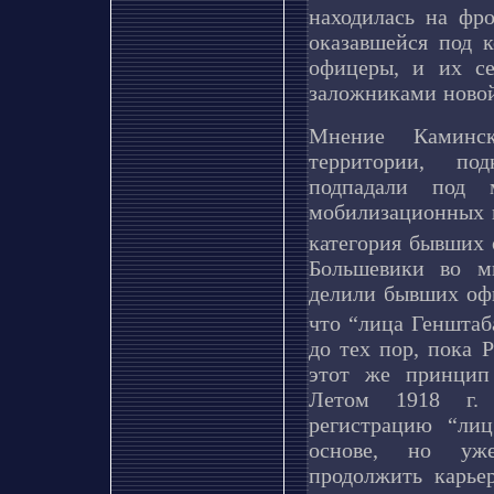
находилась на фр
оказавшейся под 
офицеры, и их с
заложниками новой
Мнение Каминск
территории, по
подпадали под 
мобилизационных п
категория бывших
Большевики во м
делили бывших офи
что “лица Геншта
до тех пор, пока 
этот же принцип
Летом 1918 г. 
регистрацию “ли
основе, но уже
продолжить карье