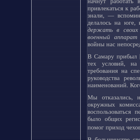
начнут работать 
привлекаться к ра
знали, — вспомин
делалось на юге,
держать в своих 
военный аппара
войны нас непосред
В Самару прибыл [
тех условий, на
требования на сп
руководства рев
наименований. Кого
Мы отказались, 
окружных комисс
воспользоваться 
было общих регис
помог приход чехо
В большинстве св