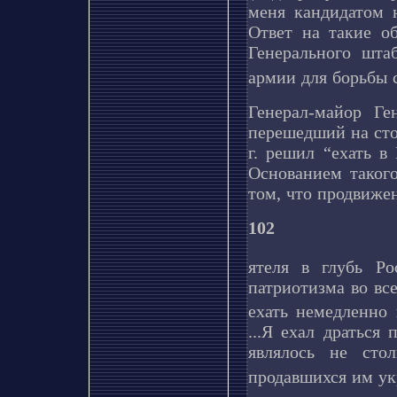
меня кандидатом 
Ответ на такие о
Генерального шта
армии для борьбы 
Генерал-майор Ге
перешедший на сто
г. решил “ехать в
Основанием таког
том, что продвиже
102
ятеля в глубь Р
патриотизма во вс
ехать немедленно
...Я ехал драться
являлось не сто
продавшихся им у