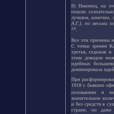
8) Наконец, на э
пошли сознатель
лучшем, конечно, з
А.Г.),
по весьма п
24
.
Все эти причины в
С точки зрения Ка
третья, седьмая и
этим доводом мож
идейных большев
доминировала идей
При расформирован
1918 г. бывшие оф
основаниях и н
значительное коли
и без средств к с
стране, но даже