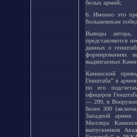
белых армий;
6. Именно это пре
большевикам побед
Выводы автора,
представляются не
данных о генштаб
формированиях в
выдвигаемых Ками
Каминский приво
Генштаба” в армия
по его подсчета
офицеров Генштаба
— 289, в Вооруже
более 300 (включа
Западной армии 
Миллера Каминск
выпускников Ака
Генштаба” в РККА