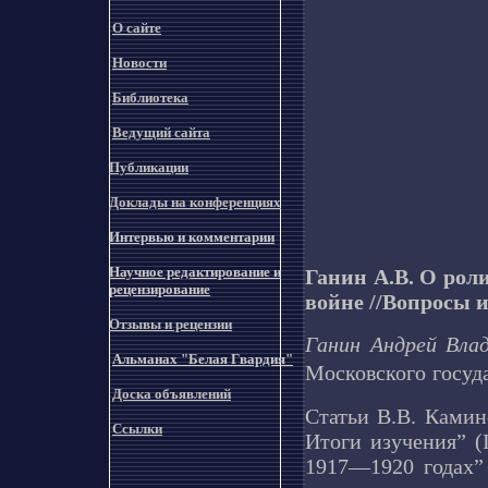
О сайте
Новости
Библиотека
Ведущий сайта
Публикации
Доклады на конференциях
Интервью и комментарии
Научное редактирование и
Ганин А.В. О рол
рецензирование
войне //Вопросы ис
Отзывы и рецензии
Ганин Андрей Вла
Альманах "Белая Гвардия"
Московского госуд
Доска объявлений
Статьи В.В. Камин
Ссылки
Итоги изучения” (
1917—1920 годах” 