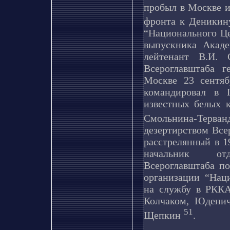
пробыл в Москве и
фронта к Деники
“Национального Це
выпускника Акад
лейтенант В.И. 
Всероглавштаба г
Москве 23 сентяб
командировал в 
известных белых 
Смольнина-Терв
дезертирством Все
расстрелянный в 1
начальник отд
Всероглавштаба по
организации “Наци
на службу в РККА
Колчаком, Юденич
51
Щепкин
.