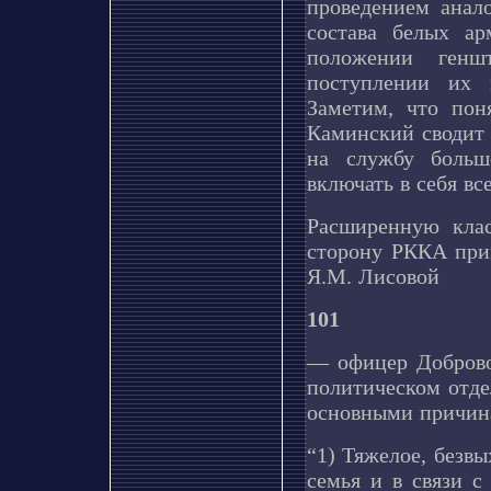
проведением анал
состава белых а
положении генш
поступлении их 
Заметим, что пон
Каминский сводит
на службу больш
включать в себя в
Расширенную кла
сторону РККА прив
Я.М. Лисовой
101
— офицер Добровол
политическом отде
основными причина
“1) Тяжелое, безв
семья и в связи с