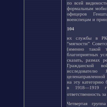
по всей видимости
формальным мобил
офицеров Геншт
военспецам и прин
104
их службы в РКК
“мягкости” Совет
(именно такой 
благоприятных усл
сказать, размах 
Гражданской во
исследователю
целенаправленной
на эту категорию
в 1918—1919 г
ответственность з
Четвертая групп