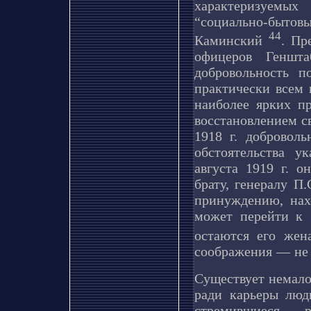
характеризуемых
“социально-быто
44
Каминский
. Пр
офицеров Геншта
добровольность 
практически всем 
наиболее ярких п
восстановлением св
1918 г. доброволь
обстоятельства 
августа 1919 г. 
брату, генералу П
принуждению, нах
может перейти к 
остаются его же
соображения — не 
Существует немало
ради карьеры люд
стремившиеся р