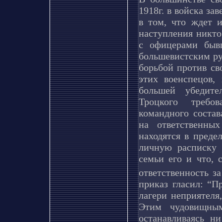
1918г. в войска за
в том, что ждет и
наступления никто 
с офицерами быв
большевистским ру
борьбой против св
этих военспецов,
большей убедите
Троцкого требов
командного соста
на ответственны
находятся в преде
личную расписку 
семьи его и что, 
ответственность з
приказ гласил: “П
лагери неприятеля
Этим чудовищны
останавливаясь н