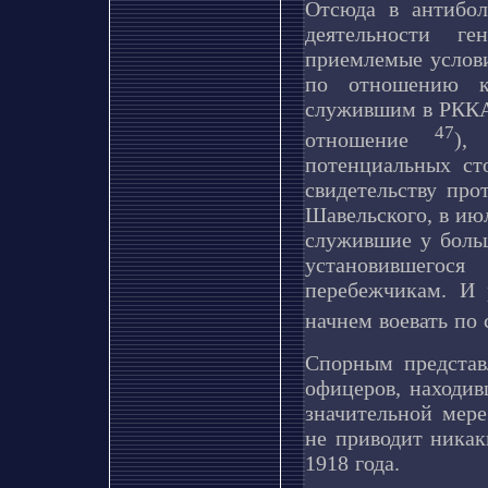
Отсюда в антибол
деятельности ге
приемлемые услови
по отношению к
служившим в РККА,
47
отношение
),
потенциальных ст
свидетельству про
Шавельского, в июл
служившие у больш
установившегос
перебежчикам. И 
начнем воевать по
Спорным представл
офицеров, находив
значительной мере
не приводит никак
1918 года.