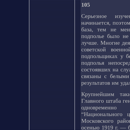
105
Серьезное изуче
начинается, поэто
база, тем не мен
подполье было не
лучше. Многие дея
советской военн
подпольщиках у б
подполья непосре
состоявших на слу
связаны с белыми
результатов им уда
Крупнейшим таки
Главного штаба ге
одновременно
“Национального 
Московского райо
осенью 1919 г. — 