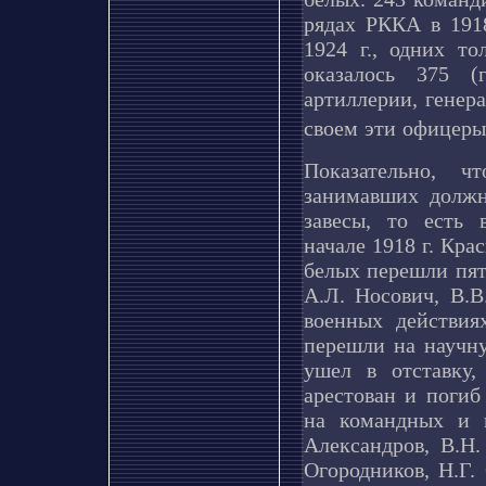
рядах РККА в 191
1924 г., одних то
оказалось 375 (
артиллерии, генер
своем эти офицеры
Показательно, 
занимавших должн
завесы, то есть 
начале 1918 г. Кра
белых перешли пять
А.Л. Носович, В.В
военных действия
перешли на научну
ушел в отставку,
арестован и поги
на командных и 
Александров, В.Н.
Огородников, Н.Г.