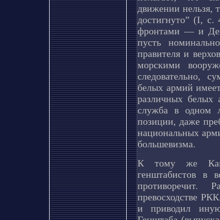
движении нельзя, т
достигнуто” (I, с
фронтами — и Де
пусть номинальн
правителя и верхо
морскими вооруж
следовательно, с
белых армий имеет
различных белых 
служба в одном л
позиции, даже пре
национальных арми
большевизма.
К тому же Ками
генштабистов в в
противоречит. 
превосходстве РКК
и приводил иную
Генштаба (выпуска