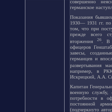
совершенно неяс
германское наступл
Показания бывших
1930— 1931 гг. по
том, что при пос
прежде всего ст
26
вторжения
. В 
офицеров Генштаб
завесы, созданн
германцев и впосл
развертывания м
например, в РКК
Искрицкий, А.А. С
Капитан Генеральн
военную службу, 
потребности в о
постоянной арм
(подчеркнуто авт