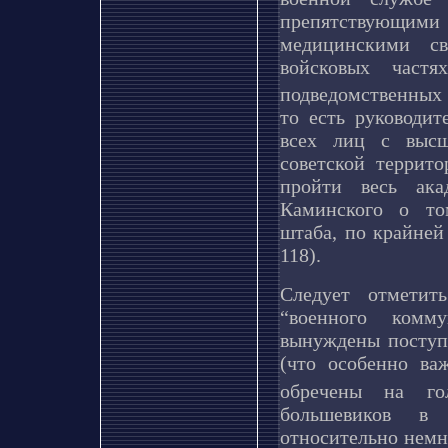
препятствующими
медицинскими св
войсковых частя
подведомственных
то есть руководи
всех лиц с высш
советской террит
пройти весь ака
Каминского о то
штаба, по крайней 
118).
Следует отметит
“военного комм
вынуждены поступа
(что особенно ва
обречены на го
большевиков в 
относительно немно