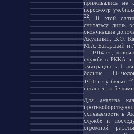
приживались не с
пересмотр учебных
22
. В этой связ
считаться лишь о
окончившие дополн
Акулинин, В.О. Ка
М.А. Баторский и 
— 1914 гг., включ
службе в РККА в 1
эмиграции к 1 авг
больше — 86 челов
23
1920 гг. у белых
остается за белыми
Для анализа кач
противоборствую
успеваемости в Ак
службе и послед
огромной работ