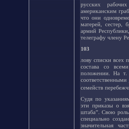
русских рабочи
американским граб
что они одновреме
матерей, сестер, 
армий Республики,
телеграфу члену Р
103
лову списки всех 
состава со всем
положении. На т.
соответственными
семейств перебежч
Судя по указания
эти приказы о вз
штаба”. Свою роль
специально созда
значительная час