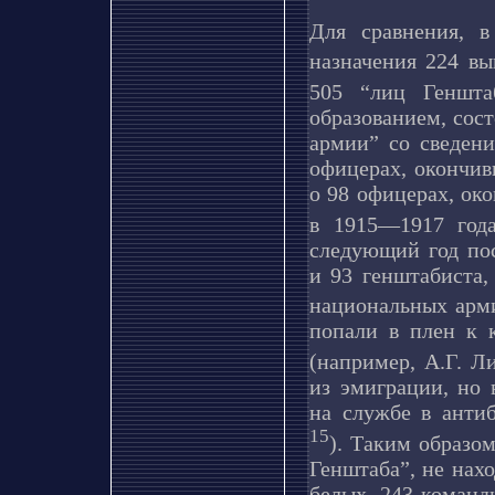
Для сравнения, 
назначения 224 в
505 “лиц Геншт
образованием, сос
армии” со сведени
офицерах, окончив
о 98 офицерах, ок
в 1915—1917 го
следующий год пос
и 93 генштабиста
национальных ар
попали в плен к 
(например, А.Г. Л
из эмиграции, но 
на службе в анти
15
). Таким образо
Генштаба”, не нах
белых. 243 команд