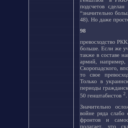
подсчетов сделан
“значительно больш
48). Но даже прост
98
превосходство РКК
больше. Если же у
также в составе н
армий, например,
Скоропадского, вп
то свое превосх
Только в украинс
периоды гражданск
2
50 генштабистов
.
Значительно осл
войне ряда слабо
фронтов и самос
полагает, что с