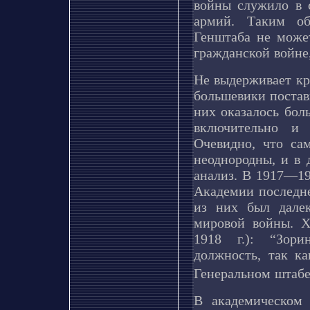
войны служило в 
армий. Таким об
Генштаба не може
гражданской войне
Не выдерживает кри
большевики постав
них оказалось бол
включительно и 
Очевидно, что са
неоднородны, и в
анализ. В 1917—19
Академии последне
из них был дале
мировой войны. Х
1918 г.): “Зори
должность, так к
Генеральном штабе
В академическом